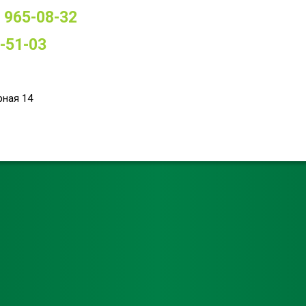
) 965-08-32
-51-03
рная 14