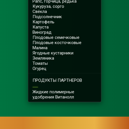
Рапс, горчица, редька
Кукуруза, сорго
Свёкла
Подсолнечник
Картофель
Капуста
Виноград
Плодовые семечковые
Плодовые косточковые
Малина
Ягодные кустарники
Земляника
Томаты
Огурец
ПРОДУКТЫ ПАРТНЕРОВ
Жидкие полимерные
удобрения Витанолл